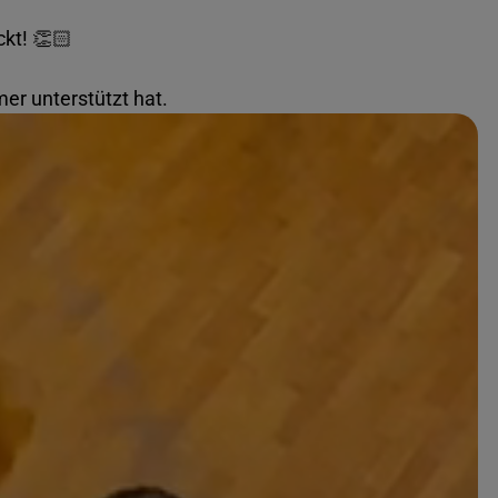
kt! 👏🏻
er unterstützt hat.