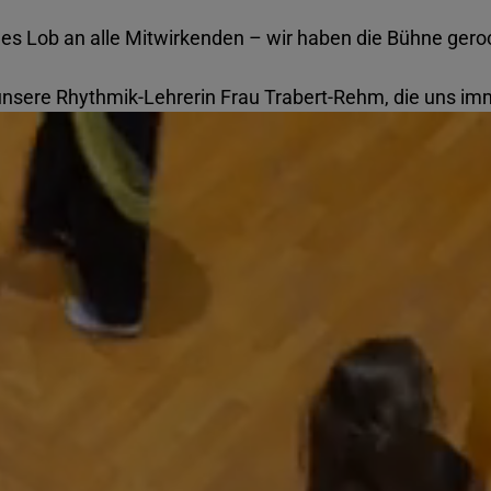
ßes Lob an alle Mitwirkenden – wir haben die Bühne geroc
unsere Rhythmik-Lehrerin Frau Trabert-Rehm, die uns imm