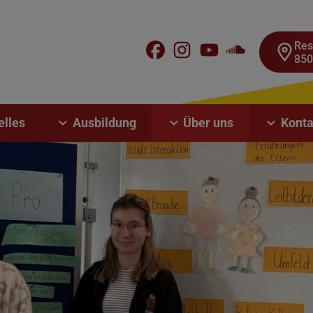
Res
850
elles
Ausbildung
Über uns
Konta