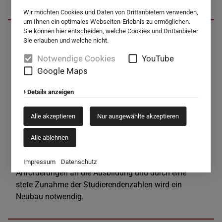
Wir möchten Cookies und Daten von Drittanbietern verwenden,
um Ihnen ein optimales Webseiten-Erlebnis zu ermöglichen.
1971
Sie können hier entscheiden, welche Cookies und Drittanbieter
Sie erlauben und welche nicht.
Notwendige Cookies
YouTube
In diesem Jahr kommt es auf Geheiß der damaligen
Google Maps
Provinzialoberin M. Agathe Bruckner zur Verlegung der
Details anzeigen
Ausbildungsstätte von Haag nach
Eichstätt. Caritasdirektor Weidendorfer und Landrat
Alle akzeptieren
Nur ausgewählte akzeptieren
Konrad Regler hatten darum gebeten.
Über zwölf Jahre gewährt die Mädchen-Realschule
Alle ablehnen
des Institutes der Englischen Fräulein der
Fachakademie Gastfreundschaft. Durch wachsende
Impressum
Datenschutz
Anforderungen an die Ausbildung und durch eine
stete Zunahme der Studierendenzahlen wird ein
Neubau notwendig.