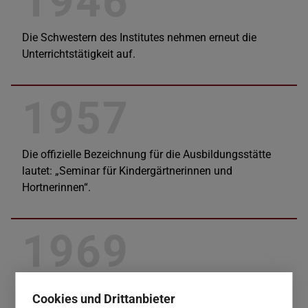
1946
Die Schwestern des Institutes nehmen erneut die
Unterrichtstätigkeit auf.
1957
Die offizielle Bezeichnung für die Ausbildungsstätte
lautet: „Seminar für Kindergärtnerinnen und
Hortnerinnen“.
1969
Die Ausbildungsstätte heißt nun: „Fachschule für
Cookies und Drittanbieter
Sozialpädagogik der Englischen