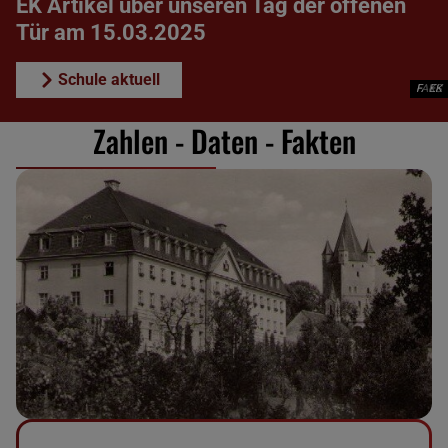
EK Artikel über unseren Tag der offenen
Tür am 15.03.2025
Schule aktuell
FAKS
FAKS
FAKS
FAKS
FAKS
FAKS
FAKS
FAKS
FAKS
FAKS
EK
Zahlen - Daten - Fakten