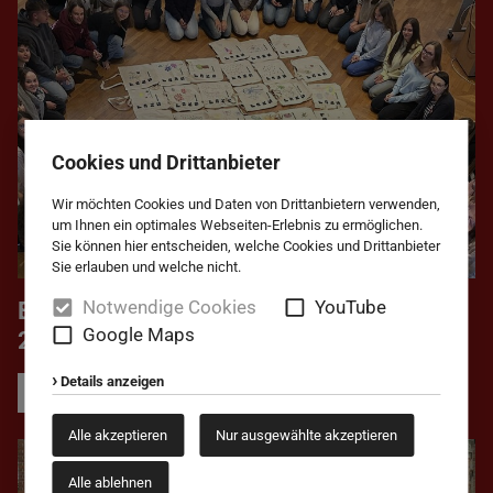
Cookies und Drittanbieter
Wir möchten Cookies und Daten von Drittanbietern verwenden,
um Ihnen ein optimales Webseiten-Erlebnis zu ermöglichen.
Sie können hier entscheiden, welche Cookies und Drittanbieter
Sie erlauben und welche nicht.
Notwendige Cookies
YouTube
Einführungstage des SEJ am
Google Maps
22./23.09.2025
Details anzeigen
Schule aktuell
Alle akzeptieren
Nur ausgewählte akzeptieren
Alle ablehnen